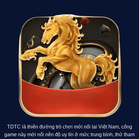
TDTC
là
thiên đường trò chơi
mới nổi tại Việt Nam, cổng
game này mới nổi nên độ uy tín ở mức trung bình, thử tham